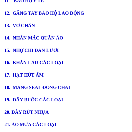
11 BẢO HỘ Y TẾ
12. GĂNG TAY BẢO HỘ LAO ĐỘNG
13. VỚ CHÂN
14. NHÃN MÁC QUẦN ÁO
15. NHỢ CHỈ ĐAN LƯỚI
16. KHĂN LAU CÁC LOẠI
17. HẠT HÚT ẨM
18. MÀNG SEAL ĐÓNG CHAI
19. DÂY BUỘC CÁC LOẠI
20. DÂY RÚT NHỰA
21. ÁO MƯA CÁC LOẠI