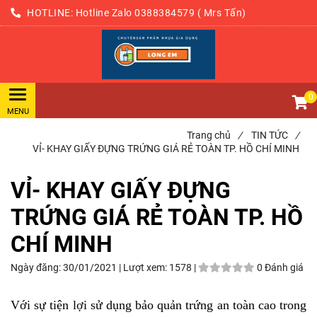
HOTLINE:
Hotline
Zalo
0388384579 ( Mrs Tấn)
0907238089
0
Trang chủ
/
TIN TỨC
/
VỈ- KHAY GIẤY ĐỰNG TRỨNG GIÁ RẺ TOÀN TP. HỒ CHÍ MINH
VỈ- KHAY GIẤY ĐỰNG
TRỨNG GIÁ RẺ TOÀN TP. HỒ
CHÍ MINH
Ngày đăng:
30/01/2021 |
Lượt xem:
1578 |
0 Đánh giá
Với sự tiện lợi sử dụng bảo quản trứng an toàn cao trong