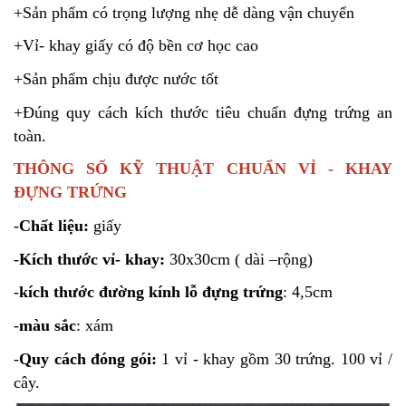
+Sản phẩm có trọng lượng nhẹ dễ dàng vận chuyển
+Vỉ- khay giấy có độ bền cơ học cao
+Sản phẩm chịu được nước tốt
+Đúng quy cách kích thước tiêu chuẩn đựng trứng an
toàn.
THÔNG SỐ KỸ THUẬT CHUẨN VỈ - KHAY
ĐỰNG TRỨNG
-
Chất liệu:
giấy
-
Kích thước vỉ- khay:
30x30cm ( dài –rộng)
-
kích thước đường kính lỗ đựng trứng
: 4,5cm
-
màu sắc
: xám
-
Quy cách đóng gói:
1 vỉ - khay gồm 30 trứng. 100 vỉ /
cây.