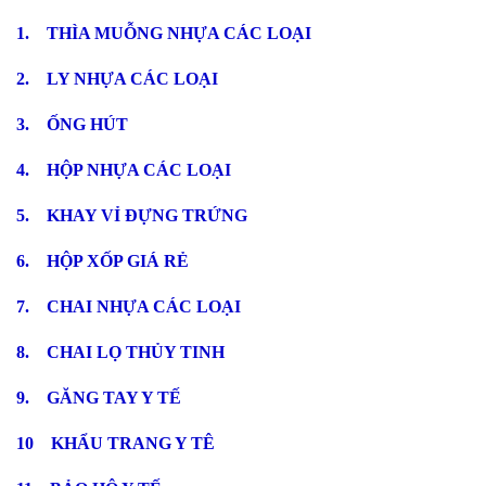
1.
THÌA MUỖNG NHỰA CÁC LOẠI
2.
LY NHỰA CÁC LOẠI
3. ỐNG HÚT
4.
HỘP NHỰA CÁC LOẠI
5
. KHAY VỈ ĐỰNG TRỨNG
6.
HỘP XỐP GIÁ RẺ
7.
CHAI NHỰA CÁC LOẠI
8.
CHAI LỌ THỦY TINH
9. GĂNG TAY Y TẾ
10
KHẨU TRANG Y TÊ