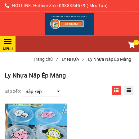
HOTLINE:
Hotline
Zalo
0388384579 ( Mrs Tấn)
0907238089
0
Trang chủ
/
LY NHỰA
/
Ly Nhựa Nắp Ép Màng
Ly Nhựa Nắp Ép Màng
Sắp xếp: