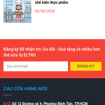
chế biến thực phẩm
06/08/2026
Đăng ký để nhận tin: Ưu đãi - Quà tặng và nhiều hơn
thế nữa từ ELTRO
ĐĂNG KÝ
CÁC CỬA HÀNG MỚI
Đ/C
:
Số 12 Đường số 4, Phường Bình Tân, TP.HCM