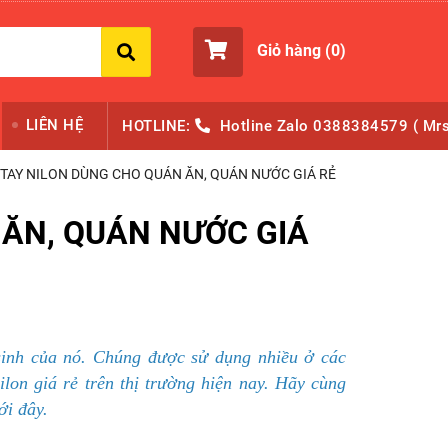
Giỏ hàng (
0
)
LIÊN HỆ
HOTLINE:
Hotline
Zalo
0388384579 ( Mrs
TAY NILON DÙNG CHO QUÁN ĂN, QUÁN NƯỚC GIÁ RẺ
 ĂN, QUÁN NƯỚC GIÁ
 sinh của nó. Chúng được sử dụng nhiều ở các
lon giá rẻ trên thị trường hiện nay. Hãy cùng
ới đây.