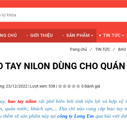
NG CHỦ
GIỚI THIỆU
SẢN PHẨM
TIN TỨC
Trang chủ
/
TIN TỨC
/
BAO 
O TAY NILON DÙNG CHO QUÁN
ng:
23/12/2022 |
Lượt xem:
538 |
0 Đánh giá
nay,
bao tay nilon
rất phổ biến bởi tính tiện lợi và hợp vệ
n, quán nước, khách sạn,... Địa chỉ nào cung cấp bao tay ni
ểu thêm về sản phẩm này tại
công ty Long Em
qua bài viết dư