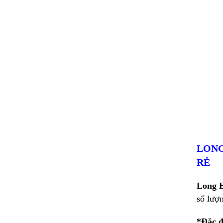
LONG
RẺ
Long 
số lượn
*Đặc đ