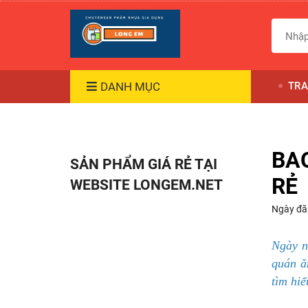
DANH MỤC
TRA
BA
SẢN PHẨM GIÁ RẺ TẠI
RẺ
WEBSITE LONGEM.NET
Ngày đă
Ngày 
quán ă
tìm hi