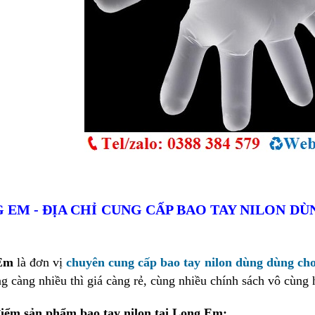
 EM - ĐỊA CHỈ CUNG CẤP BAO TAY NIL
ON DÙ
Em
là đơn vị
chuyên cung cấp bao tay nilon dùng dùng cho
g càng nhiều thì giá càng rẻ, cùng nhiều chính sách vô cùng
iểm sản phẩm bao tay nilon tại Long Em: