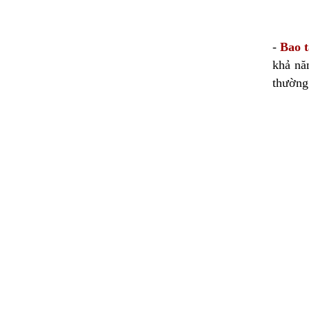
-
Bao t
khả nă
thường 