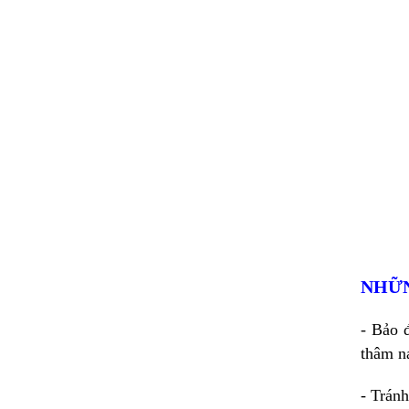
NHỮN
- Bảo 
thâm ná
- Tránh