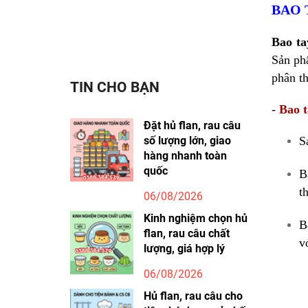
BAO 
Bao ta
Sản ph
phân t
TIN CHO BẠN
-
Bao t
Đặt hủ flan, rau câu
số lượng lớn, giao
S
hàng nhanh toàn
quốc
B
t
06/08/2026
Kinh nghiệm chọn hủ
B
flan, rau câu chất
v
lượng, giá hợp lý
06/08/2026
Hủ flan, rau câu cho