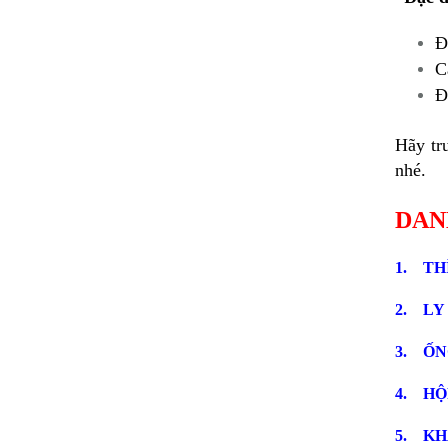
Đ
C
Đ
Hãy tr
nhé.
DAN
1.
THÌ
2.
LY
3. ỐN
4.
HỘ
5
. KH